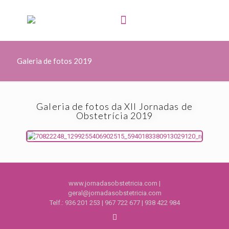
Galeria de fotos 2019
Galeria de fotos da XII Jornadas de
Obstetrícia 2019
www.jornadasobstetricia.com |
geral@jornadasobstetricia.com
Telf.:
936 201 253
|
967 722 677
|
938 422 984